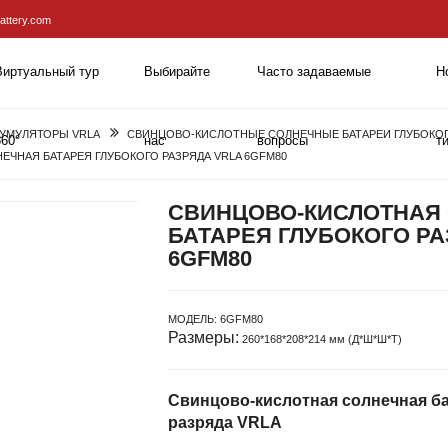
attery.com
Виртуальный тур
Выбирайте
Часто задаваемые
Н
КУМУЛЯТОРЫ VRLA
СВИНЦОВО-КИСЛОТНЫЕ СОЛНЕЧНЫЕ БАТАРЕИ ГЛУБОКОГ
360°
нас
вопросы
т
ЧНАЯ БАТАРЕЯ ГЛУБОКОГО РАЗРЯДА VRLA 6GFM80
СВИНЦОВО-КИСЛОТНАЯ
БАТАРЕЯ ГЛУБОКОГО РА
6GFM80
МОДЕЛЬ:
6GFM80
Размеры:
260*168*208*214 мм (Д*Ш*Ш*Т)
Свинцово-кислотная солнечная ба
разряда VRLA