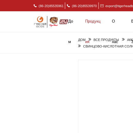
(86-20)85535961
(86-20)85539970
export@tigerheadb
До
Продукц
О
ДОМ
ВСЕ ПРОДУКТЫ
АК
м
ия
нас
СВИНЦОВО-КИСЛОТНАЯ СОЛНЕ