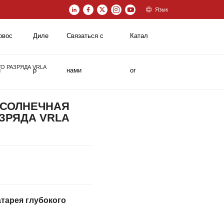
Язык
овос
Диле
Связаться с
Катал
О РАЗРЯДА VRLA
и
р
нами
ог
 СОЛНЕЧНАЯ
ЗРЯДА VRLA
тарея глубокого