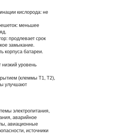
инации кислорода: не
решеток: меньшее
яд.
ор: продлевает срок
кое замыкание.
ь корпуса батареи.
т низкий уровень
рытием (клеммы T1, T2),
мы улучшают
темы электропитания,
ания, аварийное
лы, авиационные
зопасности, источники