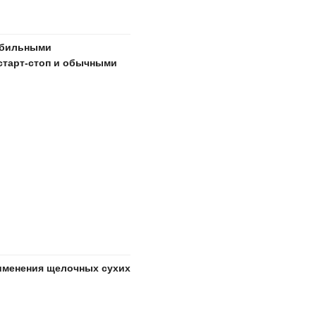
обильными
старт-стоп и обычными
именения щелочных сухих