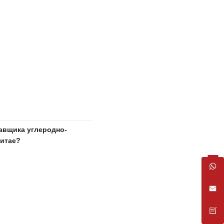
авщика углеродно-
Китае?