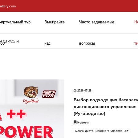
attery.com
Виртуальный тур
Выбирайте
Часто задаваемые
Н
И ОТРАСЛИ
360°
нас
вопросы
т
2026-07-28
Выбор подходящих батареек
дистанционного управления 
(Руководство)
Новости
Пульты дистанционного управлен&#