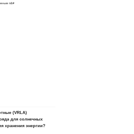
дежным п&#
отные (VRLA)
ряда для солнечных
ля хранения энергии?