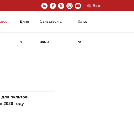
Язык
овос
Диле
Связаться с
Катал
и
р
нами
ог
 для пультов
в 2026 году