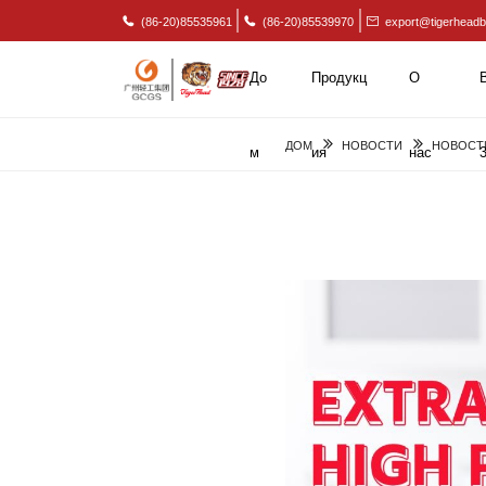
(86-20)85535961
(86-20)85539970
export@tigerheadb
До
Продукц
О
ДОМ
НОВОСТИ
НОВОСТ
м
ия
нас