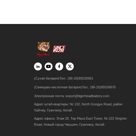
(Сухая батарея)Тел.: (86-20)85535961
(Свинцово-кислотная батарея)Тел.: (86-20)85539970
Электронная почта:
export@tigerheadbattery.com
Адрес штаб-квартиры: № 132, North Gongye Road, район
Хайчжу, Гуанчжоу, Китай.
Адрес офиса: Этаж 28, Top Plaza East Tower, № 222 Xingmin
Road, Новый город Чжуцзян, Гуанчжоу, Китай.