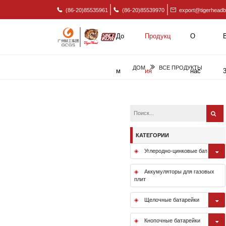
(86-20)85535961
(86-20)85539970
export@tigerheadb
До
Продукц
О
ДОМ
ВСЕ ПРОДУКТЫ
м
ия
нас
КАТЕГОРИИ
Углеродно-цинковые батареи
Аккумуляторы для газовых
плит
Щелочные батарейки
Кнопочные батарейки