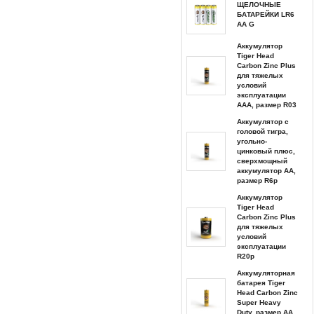
ЩЕЛОЧНЫЕ
БАТАРЕЙКИ LR6
AA G
Аккумулятор
Tiger Head
Carbon Zinc Plus
для тяжелых
условий
эксплуатации
AAA, размер R03
Аккумулятор с
головой тигра,
угольно-
цинковый плюс,
сверхмощный
аккумулятор AA,
размер R6p
Аккумулятор
Tiger Head
Carbon Zinc Plus
для тяжелых
условий
эксплуатации
R20p
Аккумуляторная
батарея Tiger
Head Carbon Zinc
Super Heavy
Duty, размер AA