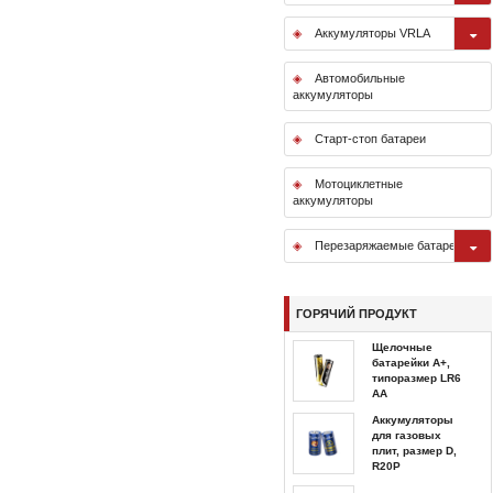
Аккумуляторы VRLA
Автомобильные
аккумуляторы
Старт-стоп батареи
Мотоциклетные
аккумуляторы
Перезаряжаемые батареи
ГОРЯЧИЙ ПРОДУКТ
Щелочные
батарейки A+,
типоразмер LR6
AA
Аккумуляторы
для газовых
плит, размер D,
R20P