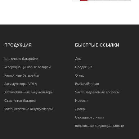
ПРОДУКЦИЯ
БЫСТРЫЕ ССЫЛКИ
Щелочные батарейки
Дом
Углеродно-цинковые батареи
Продукция
Кнопочные батарейки
О нас
Аккумуляторы VRLA
Выбирайте нас
Автомобильные аккумуляторы
Часто задаваемые вопросы
Старт-стоп батареи
Новости
Мотоциклетные аккумуляторы
Дилер
Связаться с нами
политика конфиденциальности