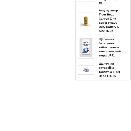
R6p
Аккумулятор
Tiger Head
Carbon Zinc
Super Heavy
Duty Battery D
Size R20p
Щелочная
батарейка
таблеточного
типа с головой
тигра LR41
Щелочная
батарейка-
таблетка Tiger
Head LR626