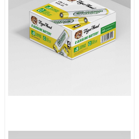
щелочная батарейка размер d размер d размер aa
размер aaa размер 9v