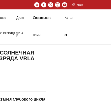
Язык
овос
Диле
Связаться с
Катал
О РАЗРЯДА VRLA
и
р
нами
ог
 СОЛНЕЧНАЯ
ЗРЯДА VRLA
тарея глубокого цикла