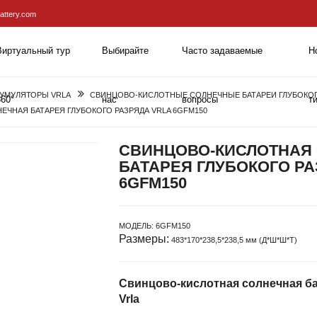
attery.com
Виртуальный тур
Выбирайте
Часто задаваемые
Н
КУМУЛЯТОРЫ VRLA
СВИНЦОВО-КИСЛОТНЫЕ СОЛНЕЧНЫЕ БАТАРЕИ ГЛУБОКОГ
360°
нас
вопросы
т
ЧНАЯ БАТАРЕЯ ГЛУБОКОГО РАЗРЯДА VRLA 6GFM150
СВИНЦОВО-КИСЛОТНАЯ
БАТАРЕЯ ГЛУБОКОГО РА
6GFM150
МОДЕЛЬ:
6GFM150
Размеры:
483*170*238,5*238,5 мм (Д*Ш*Ш*Т)
Свинцово-кислотная солнечная ба
Vrla