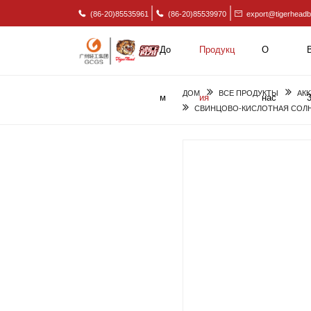
(86-20)85535961
(86-20)85539970
export@tigerheadb
До
Продукц
О
ДОМ
ВСЕ ПРОДУКТЫ
АК
м
ия
нас
СВИНЦОВО-КИСЛОТНАЯ СОЛНЕ