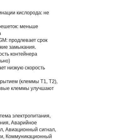
инации кислорода: не
решеток: меньше
а
GM: продлевает срок
кие замыкания.
ость контейнера
ьно)
ает низкую скорость
рытием (клеммы T1, T2),
овые клеммы улучшают
тема электропитания,
ния, Аварийное
л, Авиационный сигнал,
ти, Коммуникационный