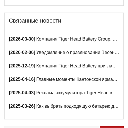
Связанные новости
[2026-03-30]
Компания Tiger Head Battery Group, ведущий производитель аккумуляторов, представит свои инновации в области щелочных, автомобильных и свинцово-кислотных аккумуляторов на 139-й Кантонской ярмарке.
[2026-02-06]
Уведомление о праздновании Весеннего фестиваля, организованное компанией Tiger Head Battery Group.
[2025-12-19]
Компания Tiger Head Battery приглашает вас посетить совместную выставку экспортных брендов Китая и Саудовской Аравии 2025 года в Эр-Рияде.
[2025-04-16]
Главные моменты Кантонской ярмарки: Вас ждет оживленный стенд Tiger Head Battery!
[2025-04-03]
Реклама аккумулятора Tiger Head в метро уже доступна
[2025-03-26]
Как выбрать подходящую батарею для ваших смарт-устройств?